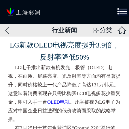



行业新闻
分类

LG新款OLED电视亮度提升3.9倍，
反射率降低50%
LG电子推出新款有机发光二极管（OLED）电
视，在画质、屏幕亮度、光反射率等方面均有显著提
升，同时价格较上一代产品降低了高达131万韩元。
这意味着消费者现在只需比购买LCD电视多花少量资
金，即可入手一台
OLED电视
。此举被视为LG电子为
应对中国企业日益激烈的低价攻势而采取的战略举
措。
在3月25日于首尔永登浦区“Ground 220”举行的