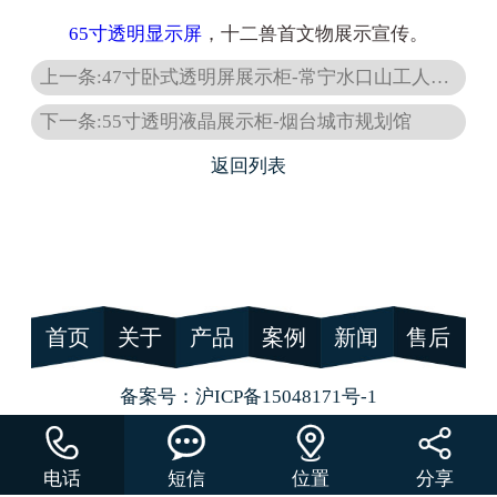
65寸透明显示屏
，十二兽首文物展示宣传。
上一条:47寸卧式透明屏展示柜-常宁水口山工人运动纪念馆
下一条:55寸透明液晶展示柜-烟台城市规划馆
返回列表
首页
关于
产品
案例
新闻
售后
备案号：
沪ICP备15048171号-1




电话
短信
位置
分享