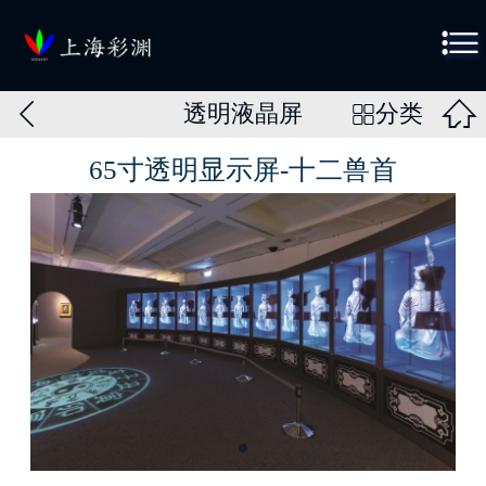



透明液晶屏
分类

65寸透明显示屏-十二兽首