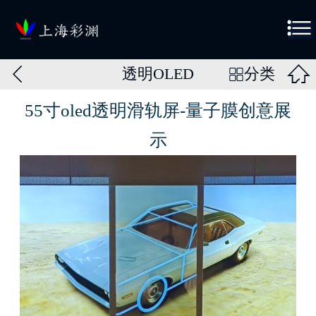



透明OLED
分类

55寸oled透明滑轨屏-量子膜创意展
示