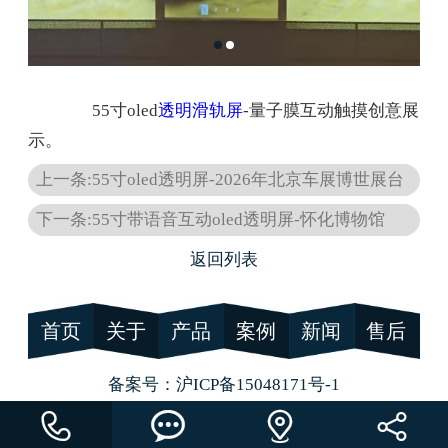
55寸oled
透明滑轨屏
-量子膜互动触摸创意展
示。
上一条:55寸oled透明屏-2026年北京车展博世展台
下一条:55寸带语音互动oled透明屏-怀化博物馆
返回列表
首页
关于
产品
案例
新闻
售后
备案号：
沪ICP备15048171号-1



